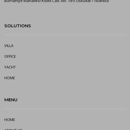
Burhaniye Mahallesi Kısıklı Cad. No: 79/5 Üsküdar / İstanbul
SOLUTIONS
VILLA
OFFICE
YA
CHT
HOME
MENU
HOME